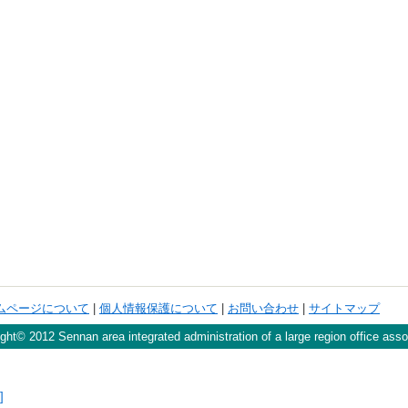
ムページについて
|
個人情報保護について
|
お問い合わせ
|
サイトマップ
ght© 2012 Sennan area integrated administration of a large region office asso
]