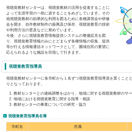
視聴覚教材センターは、視聴覚教材の活用を促進することに
よって生涯学習の一助に資することをめざしています。その
他視聴覚教材の効果的な利用を図るために各種講習会や研修
会を開き、自作教材制作の振興及び保存、視聴覚教育の技術
や利用方法の普及などに努めています。
今後、さらに視聴覚教育情報提供システムの整備拡充を図
り、視聴覚教育情報のみにとどまらず各種情報の収集、提供
等が行える情報通信ネットワークとして、圏域住民の要望に
応えられるような施設を目指して行きます。
視聴覚教育指導員
視聴覚教材センターに各市町から１名ずつ視聴覚教育指導員を置くこと
りとなっております。
教材センターとの連絡調整をはかり、地域に対する視聴覚教材のサ
地域における視聴覚教育に関する指導・相談
教材センターの事業についての研究・協力
視聴覚教育指導員名簿
市町名
所属