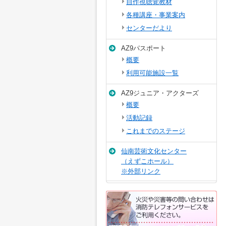
自作視聴覚教材
各種講座・事業案内
センターだより
AZ9パスポート
概要
利用可能施設一覧
AZ9ジュニア・アクターズ
概要
活動記録
これまでのステージ
仙南芸術文化センター
（えずこホール）
※外部リンク