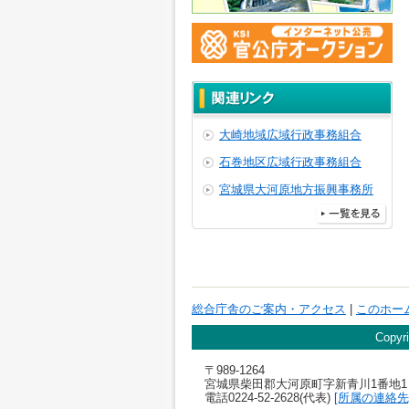
大崎地域広域行政事務組合
石巻地区広域行政事務組合
宮城県大河原地方振興事務所
総合庁舎のご案内・アクセス
|
このホー
Copyri
〒989-1264
宮城県柴田郡大河原町字新青川1番地1
電話0224-52-2628(代表)
[所属の連絡先