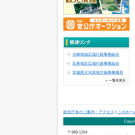
大崎地域広域行政事務組合
石巻地区広域行政事務組合
宮城県大河原地方振興事務所
総合庁舎のご案内・アクセス
|
このホー
Copyri
〒989-1264