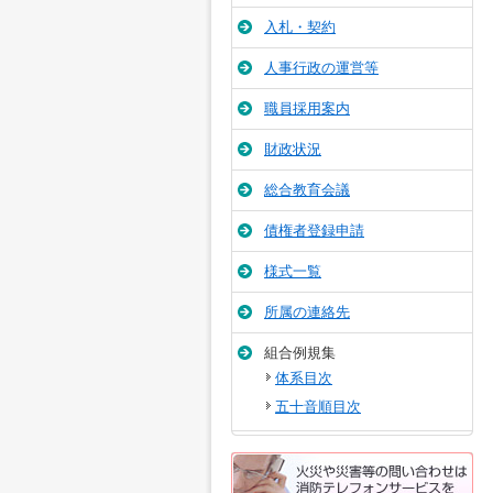
入札・契約
人事行政の運営等
職員採用案内
財政状況
総合教育会議
債権者登録申請
様式一覧
所属の連絡先
組合例規集
体系目次
五十音順目次