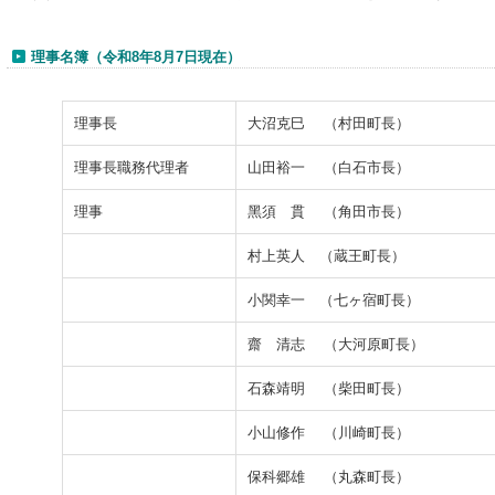
理事名簿（令和8年8月7日現在）
理事長
大沼克巳 （村田町長）
理事長職務代理者
山田裕一 （白石市長）
理事
黑須 貫 （角田市長）
村上英人 （蔵王町長）
小関幸一 （七ヶ宿町長）
齋 清志 （大河原町長）
石森靖明 （柴田町長）
小山修作 （川崎町長）
保科郷雄 （丸森町長）