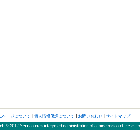
ムページについて
|
個人情報保護について
|
お問い合わせ
|
サイトマップ
ght© 2012 Sennan area integrated administration of a large region office asso