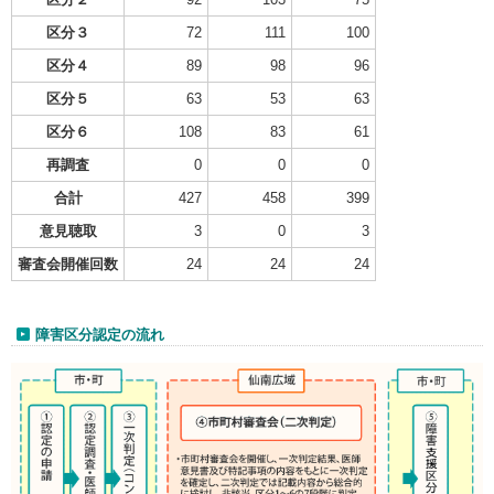
区分３
72
111
100
区分４
89
98
96
区分５
63
53
63
区分６
108
83
61
再調査
0
0
0
合計
427
458
399
意見聴取
3
0
3
審査会開催回数
24
24
24
障害区分認定の流れ