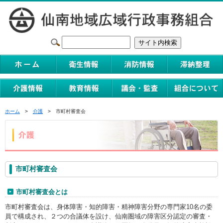
ホーム
>
介護
> 市町村審査会
市町村審査会
市町村審査会とは
市町村審査会は、身体障害・知的障害・精神障害分野の専門家10名の委
員で構成され、２つの合議体を設け、仙南圏域の障害区分認定の審査・