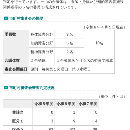
判定を行っています。一つの合議体は、医師・身体及び知的障害者施設
関係者等の５名の委員で構成されています。
市町村審査会の概要
（令和８年４月１日現在）
委員数
身体障害分野
３名
知的障害分野
５名
10名
精神障害分野
２名
合議体数
２合議体
１合議体あたり５名の委員で構成
審査会開催日
原則 毎月第１火曜日、第３水曜日
市町村審査会審査判定状況
（単位：件・回）
令和５年度
令和６年度
令和７年度
非該当
0
1
0
区分１
3
9
4
区分２
92
103
75