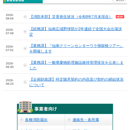
2026-
【消防本部】災害発生状況（令和8年7月末現在）
08-04
【総務課】仙南広域野球部が2年連続で全国大会出場決
2026-
07-09
定
【業務課】『仙南クリーンセンターウラ側探検ツアー』
2026-
07-01
を開催します
【業務課】一般廃棄物処理施設維持管理状況を公表しま
2026-
06-30
した
【企画財政課】特定随意契約の内容及び契約の締結状況
2026-
06-23
について
各種消防届出
連絡先・各所属