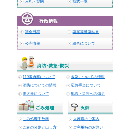
入札・契約
様式一覧
議会日程
議案等審議結果
公売情報
組合について
119番通報について
救急についての情報
消防についての情報
応急手当について
消火器について
地震・災害への備え
ごみ処理手数料
火葬場のご案内
ごみの分別と出し方
ご利用時のお願い